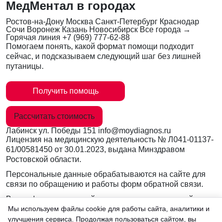
МедМентал в городах
Ростов-на-Дону
Москва
Санкт-Петербург
Краснодар
Сочи
Воронеж
Казань
Новосибирск
Все города →
Горячая линия
+7 (969) 777-62-88
Помогаем понять, какой формат помощи подходит
сейчас, и подсказываем следующий шаг без лишней
путаницы.
Получить помощь
Рассчитать стоимость
Лабинск
ул. Победы 151
info@moydiagnos.ru
Лицензия на медицинскую деятельность №
Л041-01137-
61/00581450
от 30.01.2023, выдана Минздравом
Ростовской области.
Персональные данные обрабатываются на сайте для
связи по обращению и работы форм обратной связи.
Вся информация на сайте носит ознакомительный
характер и не заменяет очную консультацию врача.
Мы используем файлы cookie для работы сайта, аналитики и
Консультации по телефону и в мессенджерах не
улучшения сервиса. Продолжая пользоваться сайтом, вы