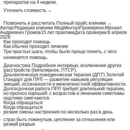
препаратов на 4 недели.
Уточнить стоимость →
Позвонить и рассчитать
Полный прайс клиники →
Автор:
Редакция клиники МедМентал
Проверено:
Михаил
Андреевич Громов
15 лет практики
Дата проверки:
6 апреля
2026
Как проходит помощь
Как обычно проходит лечение
Три простых шага, чтобы было проще понять, с чего
начинается помощь.
Диагностика
Подробное интервью, исключение других
расстройств (биполярное, ПТСР).
Диалектическая поведенческая терапия (ДПТ)
Золотой
стандарт для ПРЛ — развитие навыков регуляции
эмоций, осознанности и межличностной эффективности.
Долгосрочная работа
ПРЛ требует длительной терапии,
но прогноз хороший: с возрастом и лечением симптомы
ощутимо смягчаются.
Когда обращаться
Когда обращаться
резкие смены настроения по несколько раз в день
страх быть покинутым, цепляние за отношения или
резкий разрыв