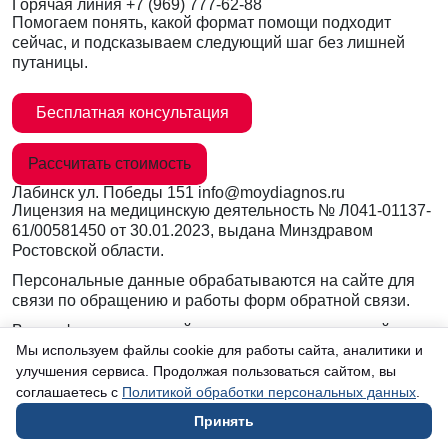
Горячая линия
+7 (969) 777-62-88
Помогаем понять, какой формат помощи подходит
сейчас, и подсказываем следующий шаг без лишней
путаницы.
Бесплатная консультация
Рассчитать стоимость
Лабинск
ул. Победы 151
info@moydiagnos.ru
Лицензия на медицинскую деятельность №
Л041-01137-
61/00581450
от 30.01.2023, выдана Минздравом
Ростовской области.
Персональные данные обрабатываются на сайте для
связи по обращению и работы форм обратной связи.
Вся информация на сайте носит ознакомительный
характер и не заменяет очную консультацию врача.
Мы используем файлы cookie для работы сайта, аналитики и
Консультации по телефону и в мессенджерах не
улучшения сервиса. Продолжая пользоваться сайтом, вы
являются медицинской услугой.
соглашаетесь с
Политикой обработки персональных данных
.
Принять
в Лабинске
Согласие на обработку данных
Юридическая информация