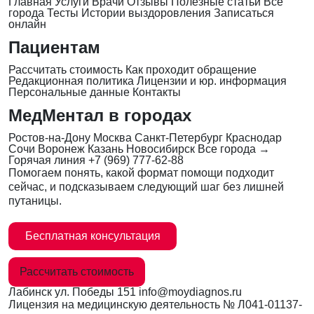
Главная
Услуги
Врачи
Отзывы
Полезные статьи
Все
города
Тесты
Истории выздоровления
Записаться
онлайн
Пациентам
Рассчитать стоимость
Как проходит обращение
Редакционная политика
Лицензии и юр. информация
Персональные данные
Контакты
МедМентал в городах
Ростов-на-Дону
Москва
Санкт-Петербург
Краснодар
Сочи
Воронеж
Казань
Новосибирск
Все города →
Горячая линия
+7 (969) 777-62-88
Помогаем понять, какой формат помощи подходит
сейчас, и подсказываем следующий шаг без лишней
путаницы.
Бесплатная консультация
Рассчитать стоимость
Лабинск
ул. Победы 151
info@moydiagnos.ru
Лицензия на медицинскую деятельность №
Л041-01137-