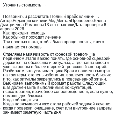
Уточнить стоимость →
Позвонить и рассчитать
Полный прайс клиники →
Автор:
Редакция клиники МедМентал
Проверено:
Елена
Дмитриевна Романова
13 лет практики
Дата проверки:
6
апреля 2026
Как проходит помощь
Как обычно проходит лечение
Три простых шага, чтобы было проще понять, с чего
начинается помощь.
Отделяем навязчивость от фоновой тревоги
На
первичном этапе важно понять, где основной сценарий
держится на обсессиях и ритуалах, а где навязчивости
уже встроены в более широкий тревожный сценарий.
Разбираем, что усиливает цикл
Врач и пациент смотрят
на триггеры, степень избегания, вовлеченность близких
и то, как ритуалы закрепились в повседневной жизни.
Выбираем выполнимый формат работы
Следующий
шаг должен быть выполнимым: консультация,
психотерапия, врачебное сопровождение и, если нужно,
помощь для близких.
Когда обращаться
Когда навязчивости уже стали рабочей задачей лечения
когда проверки, очищение, счет или внутренние запреты
занимают заметную часть дня