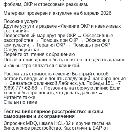
фобиям, ОКР и стрессовым реакциям.
Материал проверен и актуален на
6 апреля 2026
Похожие услуги
Другие услуги в разделе «Лечение ОКР и навязчивых
состояний»
Подростковый маршрут при ОКР
→
Обсессивные
расстройства
→
Помощь при ОКР
→
Обсессии и
компульсии
→
Терапия ОКР
→
Помощь при ОКР
→
Следующий шаг
Перейти от чтения к обращению
После чтения должно быть понятно, что делать дальше
и как быстро связаться с клиникой.
Рассчитать стоимость лечения
Быстрый способ
оставить вводные и понять следующий шаг обращения
→
Связаться с клиникой
Лабинск, ул. Победы 151, +7
(969) 777-62-88
→
Позвонить на горячую линию
Если
хочется быстро понять, что делать дальше
→
Читайте также
Статьи по теме
Тест на биполярное расстройство: шкалы
самооценки и их ограничения
Опросник MDQ, шкала HCL-32 и другие тесты на
биполярное расстройство. Как отличить БАР от