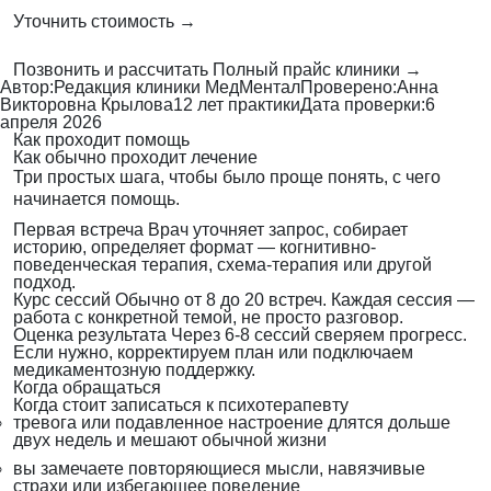
Уточнить стоимость →
Позвонить и рассчитать
Полный прайс клиники →
Автор:
Редакция клиники МедМентал
Проверено:
Анна
Викторовна Крылова
12 лет практики
Дата проверки:
6
апреля 2026
Как проходит помощь
Как обычно проходит лечение
Три простых шага, чтобы было проще понять, с чего
начинается помощь.
Первая встреча
Врач уточняет запрос, собирает
историю, определяет формат — когнитивно-
поведенческая терапия, схема-терапия или другой
подход.
Курс сессий
Обычно от 8 до 20 встреч. Каждая сессия —
работа с конкретной темой, не просто разговор.
Оценка результата
Через 6-8 сессий сверяем прогресс.
Если нужно, корректируем план или подключаем
медикаментозную поддержку.
Когда обращаться
Когда стоит записаться к психотерапевту
тревога или подавленное настроение длятся дольше
двух недель и мешают обычной жизни
вы замечаете повторяющиеся мысли, навязчивые
страхи или избегающее поведение