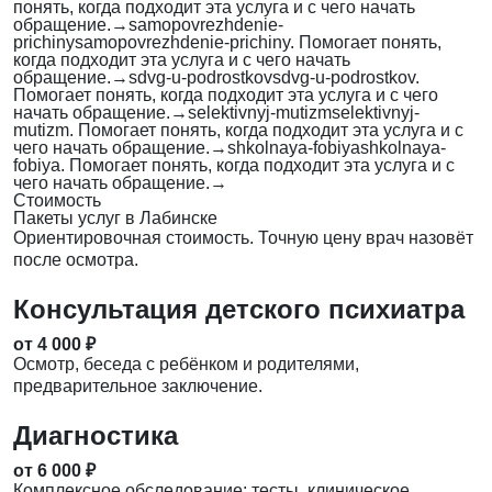
понять, когда подходит эта услуга и с чего начать
обращение.
→
samopovrezhdenie-
prichiny
samopovrezhdenie-prichiny. Помогает понять,
когда подходит эта услуга и с чего начать
обращение.
→
sdvg-u-podrostkov
sdvg-u-podrostkov.
Помогает понять, когда подходит эта услуга и с чего
начать обращение.
→
selektivnyj-mutizm
selektivnyj-
mutizm. Помогает понять, когда подходит эта услуга и с
чего начать обращение.
→
shkolnaya-fobiya
shkolnaya-
fobiya. Помогает понять, когда подходит эта услуга и с
чего начать обращение.
→
Стоимость
Пакеты услуг в Лабинске
Ориентировочная стоимость. Точную цену врач назовёт
после осмотра.
Консультация детского психиатра
от 4 000 ₽
Осмотр, беседа с ребёнком и родителями,
предварительное заключение.
Диагностика
от 6 000 ₽
Комплексное обследование: тесты, клиническое