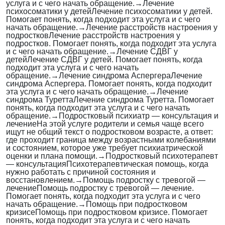
услуга и с чего начать обращение.
→
Лечение
психосоматики у детей
Лечение психосоматики у детей.
Помогает понять, когда подходит эта услуга и с чего
начать обращение.
→
Лечение расстройств настроения у
подростков
Лечение расстройств настроения у
подростков. Помогает понять, когда подходит эта услуга
и с чего начать обращение.
→
Лечение СДВГ у
детей
Лечение СДВГ у детей. Помогает понять, когда
подходит эта услуга и с чего начать
обращение.
→
Лечение синдрома Аспергера
Лечение
синдрома Аспергера. Помогает понять, когда подходит
эта услуга и с чего начать обращение.
→
Лечение
синдрома Туретта
Лечение синдрома Туретта. Помогает
понять, когда подходит эта услуга и с чего начать
обращение.
→
Подростковый психиатр — консультация и
лечение
На этой услуге родители и семья чаще всего
ищут не общий текст о подростковом возрасте, а ответ:
где проходит граница между возрастными колебаниями
и состоянием, которое уже требует психиатрической
оценки и плана помощи.
→
Подростковый психотерапевт
— консультация
Психотерапевтическая помощь, когда
нужно работать с причиной состояния и
восстановлением.
→
Помощь подростку с тревогой —
лечение
Помощь подростку с тревогой — лечение.
Помогает понять, когда подходит эта услуга и с чего
начать обращение.
→
Помощь при подростковом
кризисе
Помощь при подростковом кризисе. Помогает
понять, когда подходит эта услуга и с чего начать