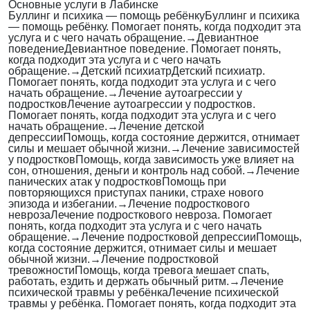
Основные услуги в Лабинске
Буллинг и психика — помощь ребёнку
Буллинг и психика
— помощь ребёнку. Помогает понять, когда подходит эта
услуга и с чего начать обращение.
→
Девиантное
поведение
Девиантное поведение. Помогает понять,
когда подходит эта услуга и с чего начать
обращение.
→
Детский психиатр
Детский психиатр.
Помогает понять, когда подходит эта услуга и с чего
начать обращение.
→
Лечение аутоагрессии у
подростков
Лечение аутоагрессии у подростков.
Помогает понять, когда подходит эта услуга и с чего
начать обращение.
→
Лечение детской
депрессии
Помощь, когда состояние держится, отнимает
силы и мешает обычной жизни.
→
Лечение зависимостей
у подростков
Помощь, когда зависимость уже влияет на
сон, отношения, деньги и контроль над собой.
→
Лечение
панических атак у подростков
Помощь при
повторяющихся приступах паники, страхе нового
эпизода и избегании.
→
Лечение подросткового
невроза
Лечение подросткового невроза. Помогает
понять, когда подходит эта услуга и с чего начать
обращение.
→
Лечение подростковой депрессии
Помощь,
когда состояние держится, отнимает силы и мешает
обычной жизни.
→
Лечение подростковой
тревожности
Помощь, когда тревога мешает спать,
работать, ездить и держать обычный ритм.
→
Лечение
психической травмы у ребёнка
Лечение психической
травмы у ребёнка. Помогает понять, когда подходит эта