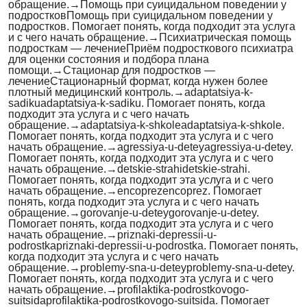
обращение.
→
Помощь при суицидальном поведении у
подростков
Помощь при суицидальном поведении у
подростков. Помогает понять, когда подходит эта услуга
и с чего начать обращение.
→
Психиатрическая помощь
подросткам — лечение
Приём подросткового психиатра
для оценки состояния и подбора плана
помощи.
→
Стационар для подростков —
лечение
Стационарный формат, когда нужен более
плотный медицинский контроль.
→
adaptatsiya-k-
sadiku
adaptatsiya-k-sadiku. Помогает понять, когда
подходит эта услуга и с чего начать
обращение.
→
adaptatsiya-k-shkole
adaptatsiya-k-shkole.
Помогает понять, когда подходит эта услуга и с чего
начать обращение.
→
agressiya-u-detey
agressiya-u-detey.
Помогает понять, когда подходит эта услуга и с чего
начать обращение.
→
detskie-strahi
detskie-strahi.
Помогает понять, когда подходит эта услуга и с чего
начать обращение.
→
encoprez
encoprez. Помогает
понять, когда подходит эта услуга и с чего начать
обращение.
→
gorovanje-u-detey
gorovanje-u-detey.
Помогает понять, когда подходит эта услуга и с чего
начать обращение.
→
priznaki-depressii-u-
podrostka
priznaki-depressii-u-podrostka. Помогает понять,
когда подходит эта услуга и с чего начать
обращение.
→
problemy-sna-u-detey
problemy-sna-u-detey.
Помогает понять, когда подходит эта услуга и с чего
начать обращение.
→
profilaktika-podrostkovogo-
suitsida
profilaktika-podrostkovogo-suitsida. Помогает