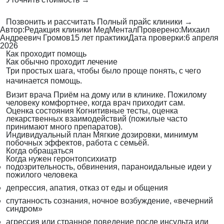
Позвонить и рассчитать
Полный прайс клиники →
Автор:
Редакция клиники МедМентал
Проверено:
Михаил
Андреевич Громов
15 лет практики
Дата проверки:
6 апреля
2026
Как проходит помощь
Как обычно проходит лечение
Три простых шага, чтобы было проще понять, с чего
начинается помощь.
Визит врача
Приём на дому или в клинике. Пожилому
человеку комфортнее, когда врач приходит сам.
Оценка состояния
Когнитивные тесты, оценка
лекарственных взаимодействий (пожилые часто
принимают много препаратов).
Индивидуальный план
Мягкие дозировки, минимум
побочных эффектов, работа с семьёй.
Когда обращаться
Когда нужен геронтопсихиатр
подозрительность, обвинения, параноидальные идеи у
пожилого человека
депрессия, апатия, отказ от еды и общения
спутанность сознания, ночное возбуждение, «вечерний
синдром»
агрессия или странное поведение после инсульта или