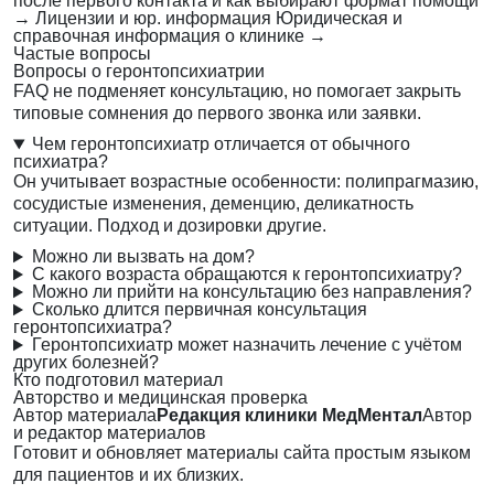
после первого контакта и как выбирают формат помощи
→
Лицензии и юр. информация
Юридическая и
справочная информация о клинике
→
Частые вопросы
Вопросы о геронтопсихиатрии
FAQ не подменяет консультацию, но помогает закрыть
типовые сомнения до первого звонка или заявки.
Чем геронтопсихиатр отличается от обычного
психиатра?
Он учитывает возрастные особенности: полипрагмазию,
сосудистые изменения, деменцию, деликатность
ситуации. Подход и дозировки другие.
Можно ли вызвать на дом?
С какого возраста обращаются к геронтопсихиатру?
Можно ли прийти на консультацию без направления?
Сколько длится первичная консультация
геронтопсихиатра?
Геронтопсихиатр может назначить лечение с учётом
других болезней?
Кто подготовил материал
Авторство и медицинская проверка
Автор материала
Редакция клиники МедМентал
Автор
и редактор материалов
Готовит и обновляет материалы сайта простым языком
для пациентов и их близких.