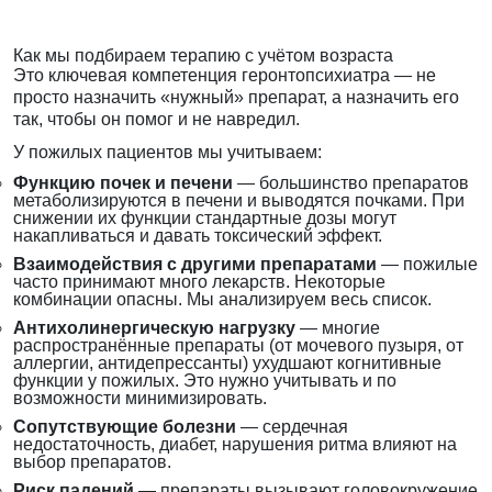
Как мы подбираем терапию с учётом возраста
Это ключевая компетенция геронтопсихиатра — не
просто назначить «нужный» препарат, а назначить его
так, чтобы он помог и не навредил.
У пожилых пациентов мы учитываем:
Функцию почек и печени
— большинство препаратов
метаболизируются в печени и выводятся почками. При
снижении их функции стандартные дозы могут
накапливаться и давать токсический эффект.
Взаимодействия с другими препаратами
— пожилые
часто принимают много лекарств. Некоторые
комбинации опасны. Мы анализируем весь список.
Антихолинергическую нагрузку
— многие
распространённые препараты (от мочевого пузыря, от
аллергии, антидепрессанты) ухудшают когнитивные
функции у пожилых. Это нужно учитывать и по
возможности минимизировать.
Сопутствующие болезни
— сердечная
недостаточность, диабет, нарушения ритма влияют на
выбор препаратов.
Риск падений
— препараты вызывают головокружение