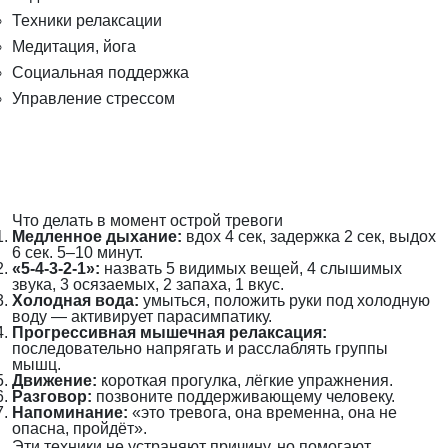
Техники релаксации
Медитация, йога
Социальная поддержка
Управление стрессом
Что делать в момент острой тревоги
Медленное дыхание:
вдох 4 сек, задержка 2 сек, выдох
6 сек. 5–10 минут.
«5-4-3-2-1»:
назвать 5 видимых вещей, 4 слышимых
звука, 3 осязаемых, 2 запаха, 1 вкус.
Холодная вода:
умыться, положить руки под холодную
воду — активирует парасимпатику.
Прогрессивная мышечная релаксация:
последовательно напрягать и расслаблять группы
мышц.
Движение:
короткая прогулка, лёгкие упражнения.
Разговор:
позвоните поддерживающему человеку.
Напоминание:
«это тревога, она временна, она не
опасна, пройдёт».
Эти техники не устраняют причину, но помогают