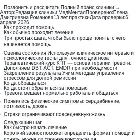
Позвонить и рассчитать
Полный прайс клиники →
Автор:
Редакция клиники МедМентал
Проверено:
Елена
Дмитриевна Романова
13 лет практики
Дата проверки:
6
апреля 2026
Как проходит помощь
Как обычно проходит лечение
Три простых шага, чтобы было проще понять, с чего
начинается помощь.
Оценка состояния
Используем клиническое интервью и
психологические тесты для точного диагноза
Терапевтический курс
КПТ — основа терапии тревоги.
Дополняем DBT, ACT, EMDR при необходимости
Закрепление результата
Учим методам управления
стрессом для долгой ремиссии
Когда обращаться
Когда стоит обратиться за помощью
Тревога мешает нормально работать и общаться
Появились физические симптомы: сердцебиение,
потливость, дрожь
Страхи ограничивают повседневную жизнь
Следующий шаг
Как быстро начать лечение
Короткий звонок поможет определить формат помощи и
понять, нужна ли срочная консультация.