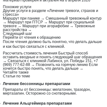
Материал проверен и актуален на
6 апреля 2026
Похожие услуги
Другие услуги в разделе «Лечение тревоги, страхов и
стресса»
Маршрут при панике
→
Смешанный тревожный контур
→
Маршрут при ПТСР
→
Маршрут при социальной
тревоге
→
Маршрут при агорафобии
→
Тревожные
расстройства
→
Следующий шаг
Перейти от чтения к обращению
После чтения должно быть понятно, что делать дальше
и как быстро связаться с клиникой.
Рассчитать стоимость лечения
Быстрый способ
оставить вводные и понять следующий шаг обращения
→
Связаться с клиникой
Лабинск, ул. Победы 151, +7
(969) 777-62-88
→
Позвонить на горячую линию
Если
хочется быстро понять, что делать дальше
→
Читайте также
Статьи по теме
Лечение бессонницы препаратами
Препараты от бессонницы: мелатонин, тразодон,
миртазапин. Осторожно со снотворными.
Лечение Альцгеймера препаратами