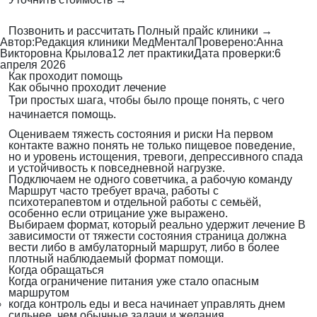
Позвонить и рассчитать
Полный прайс клиники →
Автор:
Редакция клиники МедМентал
Проверено:
Анна
Викторовна Крылова
12 лет практики
Дата проверки:
6
апреля 2026
Как проходит помощь
Как обычно проходит лечение
Три простых шага, чтобы было проще понять, с чего
начинается помощь.
Оцениваем тяжесть состояния и риски
На первом
контакте важно понять не только пищевое поведение,
но и уровень истощения, тревоги, депрессивного спада
и устойчивость к повседневной нагрузке.
Подключаем не одного советчика, а рабочую команду
Маршрут часто требует врача, работы с
психотерапевтом и отдельной работы с семьёй,
особенно если отрицание уже выражено.
Выбираем формат, который реально удержит лечение
В
зависимости от тяжести состояния страница должна
вести либо в амбулаторный маршрут, либо в более
плотный наблюдаемый формат помощи.
Когда обращаться
Когда ограничение питания уже стало опасным
маршрутом
когда контроль еды и веса начинает управлять днем
сильнее, чем обычные задачи и желания