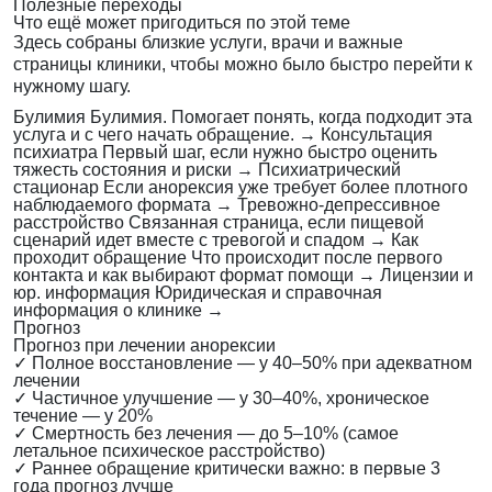
Полезные переходы
Что ещё может пригодиться по этой теме
Здесь собраны близкие услуги, врачи и важные
страницы клиники, чтобы можно было быстро перейти к
нужному шагу.
Булимия
Булимия. Помогает понять, когда подходит эта
услуга и с чего начать обращение.
→
Консультация
психиатра
Первый шаг, если нужно быстро оценить
тяжесть состояния и риски
→
Психиатрический
стационар
Если анорексия уже требует более плотного
наблюдаемого формата
→
Тревожно-депрессивное
расстройство
Связанная страница, если пищевой
сценарий идет вместе с тревогой и спадом
→
Как
проходит обращение
Что происходит после первого
контакта и как выбирают формат помощи
→
Лицензии и
юр. информация
Юридическая и справочная
информация о клинике
→
Прогноз
Прогноз при лечении анорексии
✓
Полное восстановление — у 40–50% при адекватном
лечении
✓
Частичное улучшение — у 30–40%, хроническое
течение — у 20%
✓
Смертность без лечения — до 5–10% (самое
летальное психическое расстройство)
✓
Раннее обращение критически важно: в первые 3
года прогноз лучше