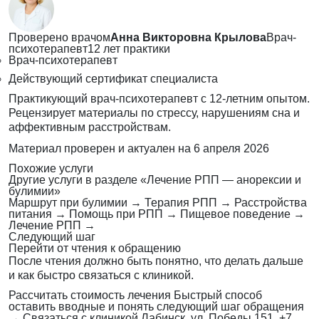
Проверено врачом
Анна Викторовна Крылова
Врач-
психотерапевт
12 лет практики
Врач-психотерапевт
Действующий сертификат специалиста
Практикующий врач-психотерапевт с 12-летним опытом.
Рецензирует материалы по стрессу, нарушениям сна и
аффективным расстройствам.
Материал проверен и актуален на
6 апреля 2026
Похожие услуги
Другие услуги в разделе «Лечение РПП — анорексии и
булимии»
Маршрут при булимии
→
Терапия РПП
→
Расстройства
питания
→
Помощь при РПП
→
Пищевое поведение
→
Лечение РПП
→
Следующий шаг
Перейти от чтения к обращению
После чтения должно быть понятно, что делать дальше
и как быстро связаться с клиникой.
Рассчитать стоимость лечения
Быстрый способ
оставить вводные и понять следующий шаг обращения
→
Связаться с клиникой
Лабинск, ул. Победы 151, +7