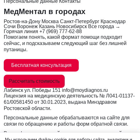
Персональные данные
Контакты
МедМентал в городах
Ростов-на-Дону
Москва
Санкт-Петербург
Краснодар
Сочи
Воронеж
Казань
Новосибирск
Все города →
Горячая линия
+7 (969) 777-62-88
Помогаем понять, какой формат помощи подходит
сейчас, и подсказываем следующий шаг без лишней
путаницы.
Бесплатная консультация
Рассчитать стоимость
Лабинск
ул. Победы 151
info@moydiagnos.ru
Лицензия на медицинскую деятельность №
Л041-01137-
61/00581450
от 30.01.2023, выдана Минздравом
Ростовской области.
Персональные данные обрабатываются на сайте для
связи по обращению и работы форм обратной связи.
Вся информация на сайте носит ознакомительный
характер и не заменяет очную консультацию врача.
Мы используем файлы cookie для работы сайта, аналитики и